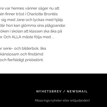
– Aspuddens bokhan
are var hennes vänner säger nu att
» ... jag bara älskar 
lén finner tröst i Charlotte Brontës
– C-G Karlsson, Svt,
ar sig med Jane och lyckas med hjälp
rld där hon kan glömma sina plågoandar.
»Vackert och genom
öken i skolan att klassen ska åka på
– Lotta Olsson,
DN
ter. Och ALLA måste följa med ...
» ... en stark berätte
– Årets bästa ungd
ar serie- och bilderbok, lika
 känslosam och finstämd
»Fantastiskt vacker 
och flerfaldigt prisbelönt.
– Årets bästa böcke
»… ett tilltal som öv
– Cecilia Nelson,
GP
» … mycket njutbar l
NYHETSBREV / NEWSMAIL
klassiker?«
– Staffan Wennerlun
Missa inga nyheter eller erbjudanden!