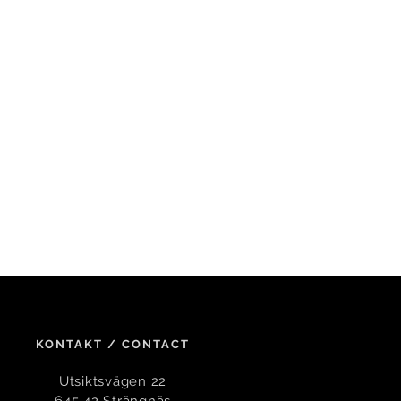
dels instagram
den!«
 Go-kväll
tänkt.«
lse.«
omböcker,
SvD
seriebok.«
r,
Jönköpingsposten
erskrider alla åldersindelningar.«
äsning,kanske en blivande
KONTAKT / CONTACT
d, BTJ
Utsiktsvägen 22
645 42 Strängnäs