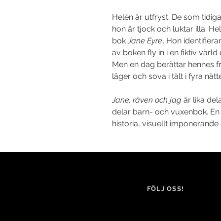
Helén är utfryst. De som tidig
hon är tjock och luktar illa. He
bok
Jane Eyre
. Hon identifier
av boken fly in i en fiktiv vä
Men en dag berättar hennes fr
läger och sova i tält i fyra nät
Jane, räven och jag
är lika del
delar barn- och vuxenbok. En
historia, visuellt imponerande 
FÖLJ OSS!