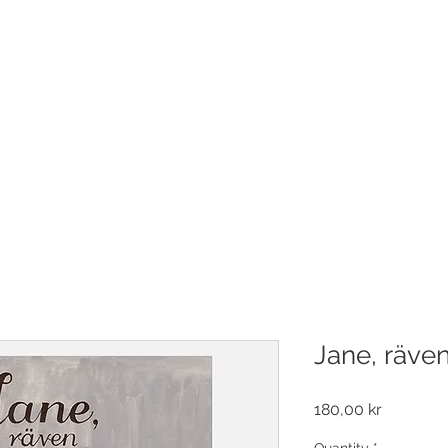
RLAG
SHOP
OM OSS
KONTAKT
Jane, räven
Price
180,00 kr
Quantity
*